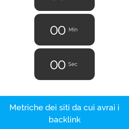
0
0
Min
0
0
Sec
Metriche dei siti da cui avrai i
backlink