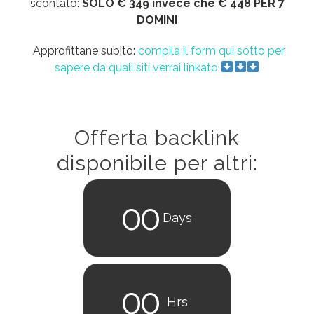
scontato:
SOLO € 349 invece che € 448 PER 7
DOMINI
Approfittane subito:
compila il form qui sotto per
sapere da quali siti verrai linkato
Offerta backlink
disponibile per altri:
0
0
Days
0
0
Hrs