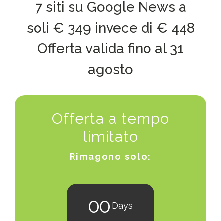
7 siti su Google News a
soli
€ 349
invece di € 448
Offerta valida fino al 31
agosto
Offerta a tempo
limitato
Rimagono solo:
0
0
Days