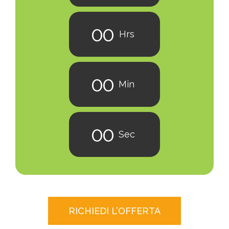
0
0
Hrs
0
0
Min
0
0
Sec
RICHIEDI L’OFFERTA